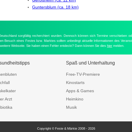
Guntersblum (ca. 18 km)
 Deutschland sorgfältig recherchiert wurden. Dennoch können sich Termine verschieben od
nten Besuch eines Festes bzw. Marktes sollten unbedingt aktuelle Informationen des Veransta
e weitere Webseite. Sie haben einen Fehler entdeckt? Dann können Sie dies
hier
melden.
undheitstipps
Spaß und Unterhaltung
enbluten
Free-TV-Premiere
chfall
Kinostarts
kelkater
Apps & Games
er Arzt
Heimkino
ibiotika
Musik
Copyright © Feste & Märkte 2008 - 2026