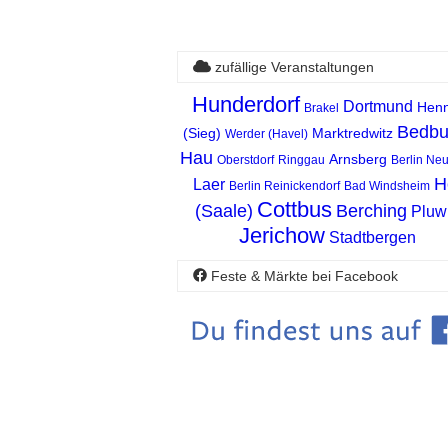
zufällige Veranstaltungen
Hunderdorf
Dortmund
Henn
Brakel
Bedbu
(Sieg)
Marktredwitz
Werder (Havel)
Hau
Arnsberg
Oberstdorf
Ringgau
Berlin Neu
H
Laer
Berlin Reinickendorf
Bad Windsheim
Cottbus
(Saale)
Berching
Pluw
Jerichow
Stadtbergen
Feste & Märkte bei Facebook