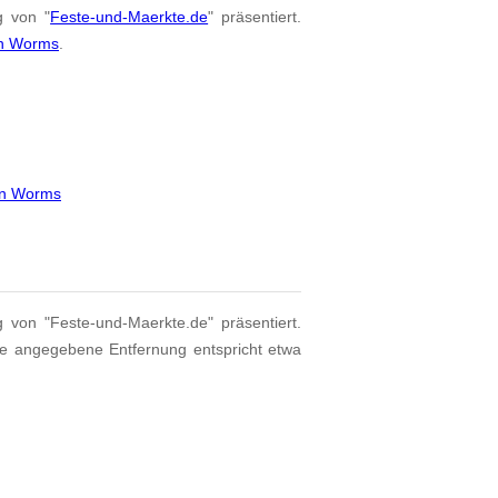
g von "
Feste-und-Maerkte.de
" präsentiert.
on Worms
.
in Worms
g von "Feste-und-Maerkte.de" präsentiert.
ie angegebene Entfernung entspricht etwa