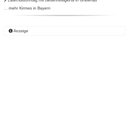
Laterndlsonntag mit Besenreisigkirta in Grafenau
... mehr Kirmes in Bayern
Anzeige