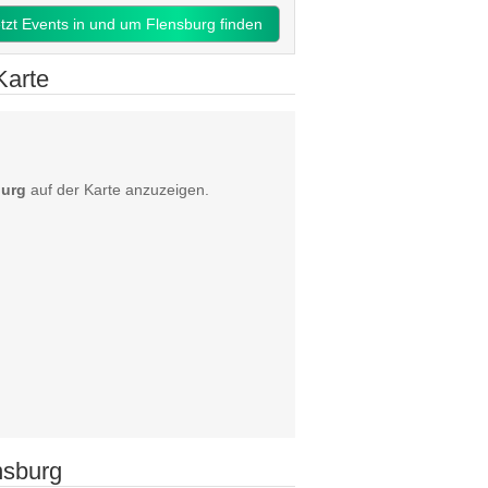
etzt Events in und um Flensburg finden
Karte
burg
auf der Karte anzuzeigen.
nsburg