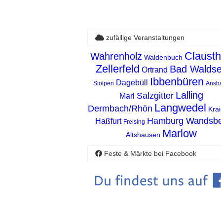
zufällige Veranstaltungen
Clausth
Wahrenholz
Waldenbuch
Zellerfeld
Bad Walds
Ortrand
Ibbenbüren
Dagebüll
Stolpen
Ansb
Lalling
Salzgitter
Marl
Langwedel
Dermbach/Rhön
Krai
Hamburg Wandsb
Haßfurt
Freising
Marlow
Altshausen
Feste & Märkte bei Facebook