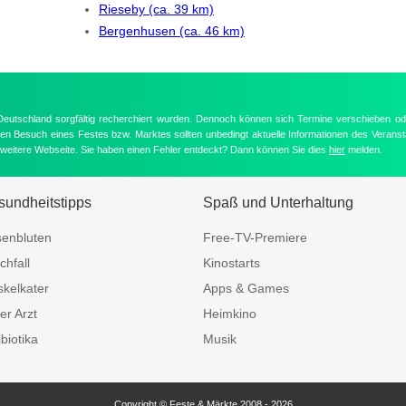
Rieseby (ca. 39 km)
Bergenhusen (ca. 46 km)
 Deutschland sorgfältig recherchiert wurden. Dennoch können sich Termine verschieben od
nten Besuch eines Festes bzw. Marktes sollten unbedingt aktuelle Informationen des Veransta
e weitere Webseite. Sie haben einen Fehler entdeckt? Dann können Sie dies
hier
melden.
undheitstipps
Spaß und Unterhaltung
enbluten
Free-TV-Premiere
chfall
Kinostarts
kelkater
Apps & Games
er Arzt
Heimkino
ibiotika
Musik
Copyright © Feste & Märkte 2008 - 2026