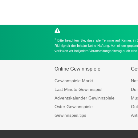
1
Bitte beachten Sie, dass alle Termine auf Kirmes in
Richtigkeit der Inhalte keine Haftung. Vor einem gepla
verlinken wir bei jedem Veranstaltungseintrag auch ein
Online Gewinnspiele
Ges
Gewinnspiele Markt
Nas
Last Minute Gewinnspiel
Dur
Adventskalender Gewinnspiele
Mus
Oster Gewinnspiele
Gut
Gewinnspiel.tips
Ant