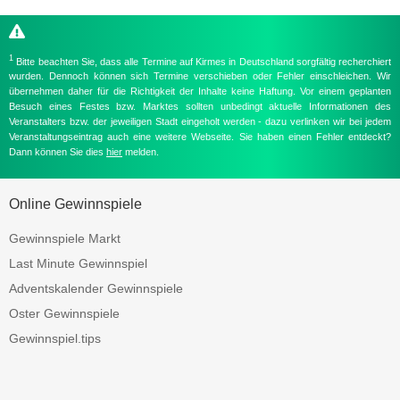
1
Bitte beachten Sie, dass alle Termine auf Kirmes in Deutschland sorgfältig recherchiert
wurden. Dennoch können sich Termine verschieben oder Fehler einschleichen. Wir
übernehmen daher für die Richtigkeit der Inhalte keine Haftung. Vor einem geplanten
Besuch eines Festes bzw. Marktes sollten unbedingt aktuelle Informationen des
Veranstalters bzw. der jeweiligen Stadt eingeholt werden - dazu verlinken wir bei jedem
Veranstaltungseintrag auch eine weitere Webseite. Sie haben einen Fehler entdeckt?
Dann können Sie dies
hier
melden.
Online Gewinnspiele
Gewinnspiele Markt
Last Minute Gewinnspiel
Adventskalender Gewinnspiele
Oster Gewinnspiele
Gewinnspiel.tips