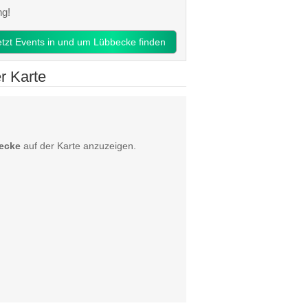
ng!
etzt Events in und um Lübbecke finden
r Karte
ecke
auf der Karte anzuzeigen.