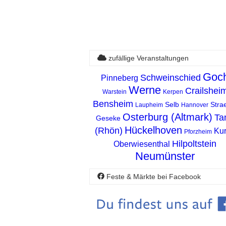
zufällige Veranstaltungen
Goc
Schweinschied
Pinneberg
Werne
Crailshei
Warstein
Kerpen
Bensheim
Selb
Stra
Laupheim
Hannover
Osterburg (Altmark)
Ta
Geseke
Hückelhoven
(Rhön)
Kur
Pforzheim
Hilpoltstein
Oberwiesenthal
Neumünster
Feste & Märkte bei Facebook