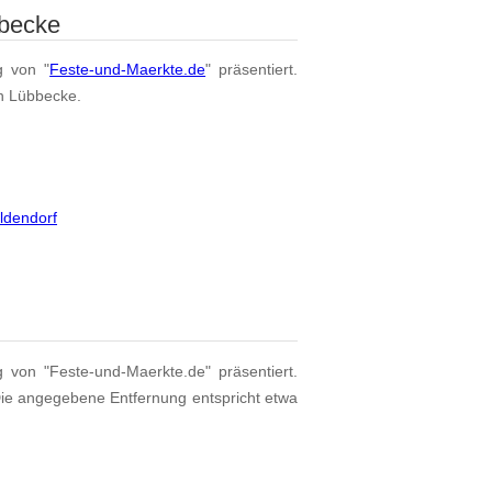
bbecke
g von "
Feste-und-Maerkte.de
" präsentiert.
on Lübbecke.
ldendorf
g von "Feste-und-Maerkte.de" präsentiert.
Die angegebene Entfernung entspricht etwa