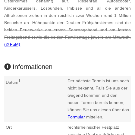
Osterkirmes genannt) auf. Riesenrad, Autoscooter,
Kinderkarussells, Losbunden, Imbisse und all die anderen
Attraktionen ziehen in den reichlich zwei Wochen rund 1 Million
Besucher an.
Höhepunkte der Deutzer Frühjahrskirmes sind die
beiden Feuerwerke am ersten Samstagabend und am letzten
Freitagabend sowie die beiden Familientage jeweils am Mittwoch.
(© FuM)
Informationen
Der nächste Termin ist uns noch
1
Datum
nicht bekannt. Falls Sie aus der
Gegend kommen und den
neuen Termin bereits kennen,
können Sie uns diesen über das
Formular
mitteilen.
Ort
rechtsrheinischer Festplatz
zwischen Deutzer Brücke und