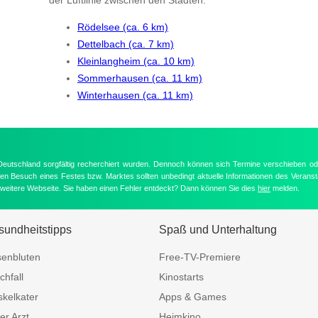
Rödelsee (ca. 6 km)
Dettelbach (ca. 7 km)
Kleinlangheim (ca. 10 km)
Sommerhausen (ca. 11 km)
Winterhausen (ca. 11 km)
 Deutschland sorgfältig recherchiert wurden. Dennoch können sich Termine verschieben od
nten Besuch eines Festes bzw. Marktes sollten unbedingt aktuelle Informationen des Veransta
e weitere Webseite. Sie haben einen Fehler entdeckt? Dann können Sie dies
hier
melden.
undheitstipps
Spaß und Unterhaltung
enbluten
Free-TV-Premiere
chfall
Kinostarts
kelkater
Apps & Games
er Arzt
Heimkino