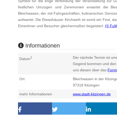
Symbol für die enge Verbindung der Veranstaltung zur G
festlichen Umzügen und Zeremonien erwartet die Be
Bleichwasen, der mit Fahrgeschäften, kulinarischen Genüss
aufwartet. Die Etwashäuser Kirchweih ist somit ein Fest, da
Einwohner und Besucher gleichermaßen begeistert.
(© FuM
Informationen
Der nächste Termin ist uns
1
Datum
Gegend kommen und den n
uns diesen über das
Form
Ort
Bleichwasen in der Kitzin
97318
Kitzingen
mehr Informationen
www.stadt-kitzingen.de