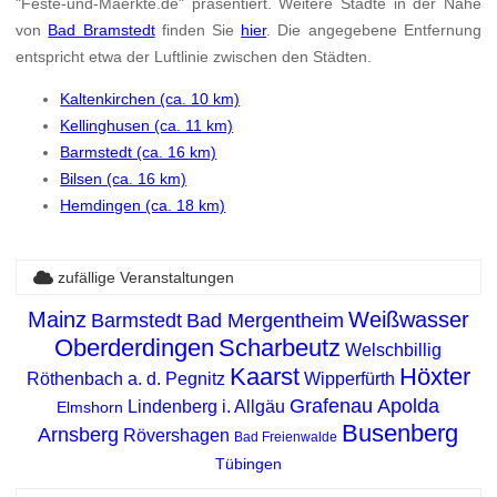
"Feste-und-Maerkte.de" präsentiert. Weitere Städte in der Nähe
von
Bad Bramstedt
finden Sie
hier
. Die angegebene Entfernung
entspricht etwa der Luftlinie zwischen den Städten.
Kaltenkirchen (ca. 10 km)
Kellinghusen (ca. 11 km)
Barmstedt (ca. 16 km)
Bilsen (ca. 16 km)
Hemdingen (ca. 18 km)
zufällige Veranstaltungen
Mainz
Weißwasser
Barmstedt
Bad Mergentheim
Oberderdingen
Scharbeutz
Welschbillig
Kaarst
Höxter
Röthenbach a. d. Pegnitz
Wipperfürth
Grafenau
Apolda
Lindenberg i. Allgäu
Elmshorn
Busenberg
Arnsberg
Rövershagen
Bad Freienwalde
Tübingen