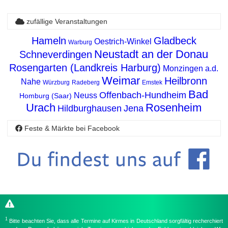
zufällige Veranstaltungen
Hameln
Gladbeck
Oestrich-Winkel
Warburg
Neustadt an der Donau
Schneverdingen
Rosengarten (Landkreis Harburg)
Monzingen a.d.
Weimar
Heilbronn
Nahe
Würzburg
Radeberg
Emstek
Bad
Offenbach-Hundheim
Neuss
Homburg (Saar)
Urach
Rosenheim
Hildburghausen
Jena
Feste & Märkte bei Facebook
1
Bitte beachten Sie, dass alle Termine auf Kirmes in Deutschland sorgfältig recherchiert