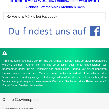
Würselen
Porta Westfalica
Bodenwerder
Hilchenbach
Buchholz (Westerwald)
Kremmen
Ranis
Feste & Märkte bei Facebook
1
Bitte beachten Sie, dass alle Termine auf Kirmes in Deutschland sorgfältig recherchiert
wurden. Dennoch können sich Termine verschieben oder Fehler einschleichen. Wir
übernehmen daher für die Richtigkeit der Inhalte keine Haftung. Vor einem geplanten
Besuch eines Festes bzw. Marktes sollten unbedingt aktuelle Informationen des
Veranstalters bzw. der jeweiligen Stadt eingeholt werden - dazu verlinken wir bei jedem
Veranstaltungseintrag auch eine weitere Webseite. Sie haben einen Fehler entdeckt?
Dann können Sie dies
hier
melden.
Online Gewinnspiele
Gewinnspiele Markt