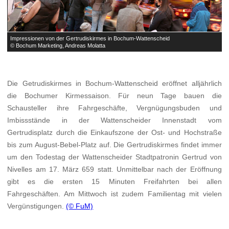
Impressionen von der Gertrudiskirmes in Bochum-Wattenscheid
I
© Bochum Marketing, Andreas Molatta
©
Die Getrudiskirmes in Bochum-Wattenscheid eröffnet alljährlich
die Bochumer Kirmessaison. Für neun Tage bauen die
Schausteller ihre Fahrgeschäfte, Vergnügungsbuden und
Imbissstände in der Wattenscheider Innenstadt vom
Gertrudisplatz durch die Einkaufszone der Ost- und Hochstraße
bis zum August-Bebel-Platz auf. Die Gertrudiskirmes findet immer
um den Todestag der Wattenscheider Stadtpatronin Gertrud von
Nivelles am 17. März 659 statt. Unmittelbar nach der Eröffnung
gibt es die ersten 15 Minuten Freifahrten bei allen
Fahrgeschäften. Am Mittwoch ist zudem Familientag mit vielen
Vergünstigungen.
(© FuM)