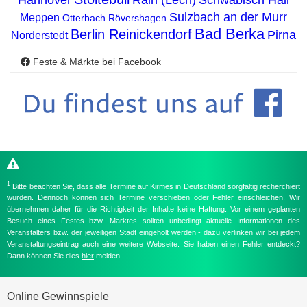
Hannover
Rain (Lech)
Schwäbisch Hall
Sulzbach an der Murr
Meppen
Otterbach
Rövershagen
Bad Berka
Berlin Reinickendorf
Pirna
Norderstedt
Feste & Märkte bei Facebook
1
Bitte beachten Sie, dass alle Termine auf Kirmes in Deutschland sorgfältig recherchiert
wurden. Dennoch können sich Termine verschieben oder Fehler einschleichen. Wir
übernehmen daher für die Richtigkeit der Inhalte keine Haftung. Vor einem geplanten
Besuch eines Festes bzw. Marktes sollten unbedingt aktuelle Informationen des
Veranstalters bzw. der jeweiligen Stadt eingeholt werden - dazu verlinken wir bei jedem
Veranstaltungseintrag auch eine weitere Webseite. Sie haben einen Fehler entdeckt?
Dann können Sie dies
hier
melden.
Online Gewinnspiele