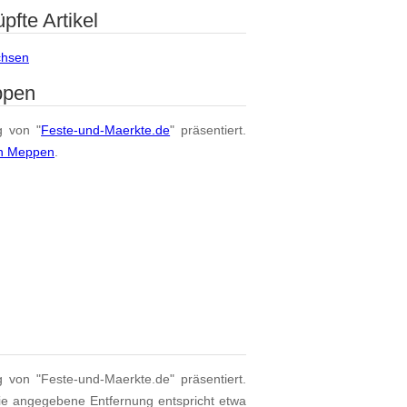
fte Artikel
chsen
ppen
g von "
Feste-und-Maerkte.de
" präsentiert.
on Meppen
.
g von "Feste-und-Maerkte.de" präsentiert.
ie angegebene Entfernung entspricht etwa