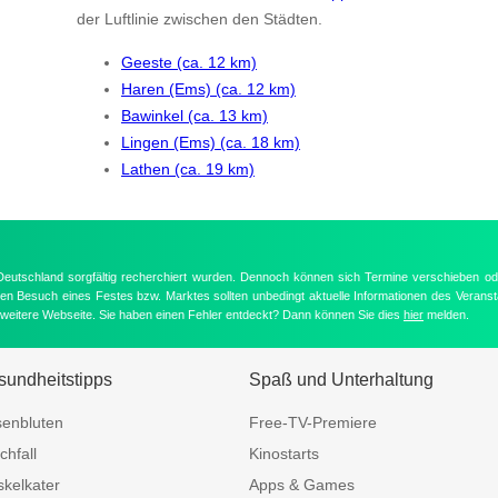
der Luftlinie zwischen den Städten.
Geeste (ca. 12 km)
Haren (Ems) (ca. 12 km)
Bawinkel (ca. 13 km)
Lingen (Ems) (ca. 18 km)
Lathen (ca. 19 km)
 Deutschland sorgfältig recherchiert wurden. Dennoch können sich Termine verschieben od
nten Besuch eines Festes bzw. Marktes sollten unbedingt aktuelle Informationen des Veransta
e weitere Webseite. Sie haben einen Fehler entdeckt? Dann können Sie dies
hier
melden.
undheitstipps
Spaß und Unterhaltung
enbluten
Free-TV-Premiere
chfall
Kinostarts
kelkater
Apps & Games