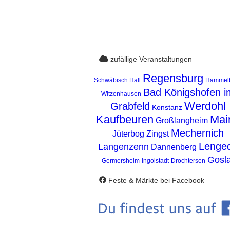
zufällige Veranstaltungen
Regensburg
Schwäbisch Hall
Hammel
Bad Königshofen i
Witzenhausen
Werdohl
Grabfeld
Konstanz
Kaufbeuren
Mai
Großlangheim
Mechernich
Jüterbog
Zingst
Lenge
Langenzenn
Dannenberg
Gosla
Germersheim
Ingolstadt
Drochtersen
Feste & Märkte bei Facebook