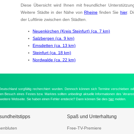
Diese Übersicht wird Ihnen mit freundlicher Unterstützun
Weitere Städte in der Nähe von
Rheine
finden Sie
hier
. D
der Luftlinie zwischen den Städten.
Neuenkirchen (Kreis Steinfurt) (ca. 7 km)
Salzbergen (ca. 9 km)
Emsdetten (ca. 13 km)
Steinfurt (ca. 18 km)
Nordwalde (ca. 22 km)
 Deutschland sorgfältig recherchiert wurden. Dennoch können sich Termine verschieben od
nten Besuch eines Festes bzw. Marktes sollten unbedingt aktuelle Informationen des Veransta
e weitere Webseite. Sie haben einen Fehler entdeckt? Dann können Sie dies
hier
melden.
undheitstipps
Spaß und Unterhaltung
enbluten
Free-TV-Premiere