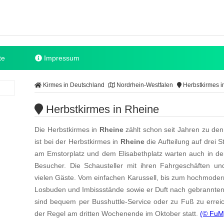
te
Impressum
Kirmes in Deutschland
Nordrhein-Westfalen
Herbstkirmes i
Herbstkirmes in Rheine
Die Herbstkirmes in
Rheine
zählt schon seit Jahren zu den
ist bei der Herbstkirmes in
Rheine
die Aufteilung auf drei 
am Emstorplatz und dem Elisabethplatz warten auch in der
Besucher. Die Schausteller mit ihren Fahrgeschäften u
vielen Gäste. Vom einfachen Karussell, bis zum hochmoderne
Losbuden und Imbissstände sowie er Duft nach gebrannten 
sind bequem per Busshuttle-Service oder zu Fuß zu errei
der Regel am dritten Wochenende im Oktober statt.
(© FuM