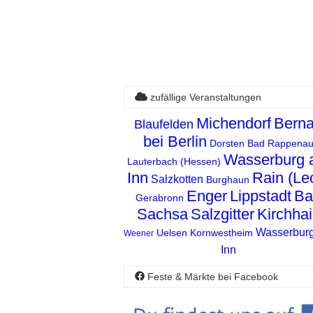
zufällige Veranstaltungen
Michendorf
Bern
Blaufelden
bei Berlin
Dorsten
Bad Rappena
Wasserburg
Lauterbach (Hessen)
Inn
Rain (Le
Salzkotten
Burghaun
Enger
Lippstadt
Ba
Gerabronn
Sachsa
Salzgitter
Kirchha
Wasserbur
Uelsen
Kornwestheim
Weener
Inn
Feste & Märkte bei Facebook