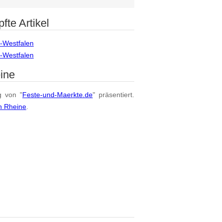
fte Artikel
n-Westfalen
n-Westfalen
ine
g von "
Feste-und-Maerkte.de
" präsentiert.
n Rheine
.