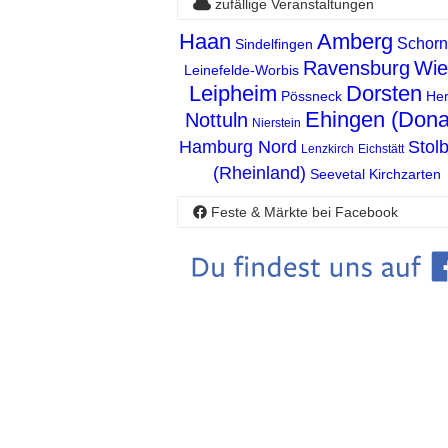
zufällige Veranstaltungen
Haan
Amberg
Schorn
Sindelfingen
Ravensburg
Wie
Leinefelde-Worbis
Leipheim
Dorsten
Pössneck
He
Ehingen (Dona
Nottuln
Nierstein
Hamburg Nord
Stol
Lenzkirch
Eichstätt
(Rheinland)
Seevetal
Kirchzarten
Feste & Märkte bei Facebook