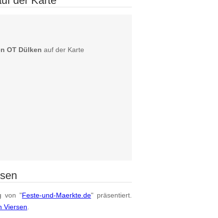
uf der Karte
en OT Dülken
auf der Karte
rsen
g von "
Feste-und-Maerkte.de
" präsentiert.
n Viersen
.