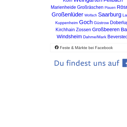
Köln
Rösr
Marienheide
Großräschen
Plauen
Großenlüder
Saarburg
La
Wolfach
Goch
Doberlu
Kuppenheim
Güstrow
Großbeeren
Ba
Kirchhain
Zossen
Windsheim
Beversted
Dahme/Mark
Feste & Märkte bei Facebook