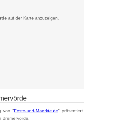
rde
auf der Karte anzuzeigen.
emervörde
g von "
Feste-und-Maerkte.de
" präsentiert.
on Bremervörde.