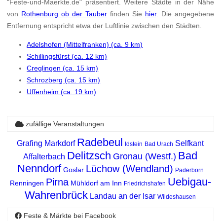
"Feste-und-Maerkte.de" präsentiert. Weitere Städte in der Nähe
von
Rothenburg ob der Tauber
finden Sie
hier
. Die angegebene
Entfernung entspricht etwa der Luftlinie zwischen den Städten.
Adelshofen (Mittelfranken) (ca. 9 km)
Schillingsfürst (ca. 12 km)
Creglingen (ca. 15 km)
Schrozberg (ca. 15 km)
Uffenheim (ca. 19 km)
zufällige Veranstaltungen
Radebeul
Grafing
Markdorf
Selfkant
Idstein
Bad Urach
Delitzsch
Bad
Gronau (Westf.)
Affalterbach
Nenndorf
Lüchow (Wendland)
Goslar
Paderborn
Uebigau-
Pirna
Renningen
Mühldorf am Inn
Friedrichshafen
Wahrenbrück
Landau an der Isar
Wildeshausen
Feste & Märkte bei Facebook