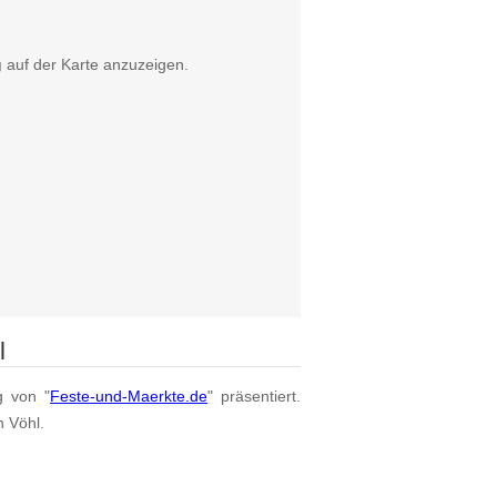
g
auf der Karte anzuzeigen.
l
g von "
Feste-und-Maerkte.de
" präsentiert.
n Vöhl.