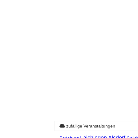
zufällige Veranstaltungen
Laichingen
Alsdorf
Radeburg
Gaild