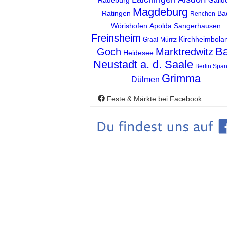
Magdeburg
Ratingen
Ba
Renchen
Wörishofen
Apolda
Sangerhausen
Freinsheim
Kirchheimbola
Graal-Müritz
B
Goch
Marktredwitz
Heidesee
Neustadt a. d. Saale
Berlin Spa
Grimma
Dülmen
Feste & Märkte bei Facebook