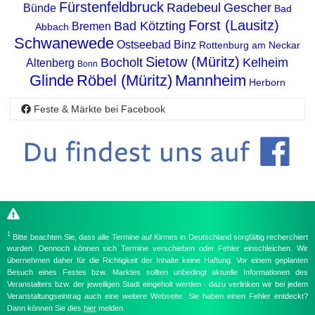
Fürstenfeldbruck
Radebeul
Gescher
Bünde
Bad
Forst (Lausitz)
Bad Kötzting
Bremen
Abbach
Schwanewede
Ostseebad Binz
Rottenburg am Neckar
Sietow (Müritz)
Bocholt
Kelheim
Altenberg
Bonn
Glinde
Röbel (Müritz)
Mannheim
Herborn
Feste & Märkte bei Facebook
1
Bitte beachten Sie, dass alle Termine auf Kirmes in Deutschland sorgfältig recherchiert
wurden. Dennoch können sich Termine verschieben oder Fehler einschleichen. Wir
übernehmen daher für die Richtigkeit der Inhalte keine Haftung. Vor einem geplanten
Besuch eines Festes bzw. Marktes sollten unbedingt aktuelle Informationen des
Veranstalters bzw. der jeweiligen Stadt eingeholt werden - dazu verlinken wir bei jedem
Veranstaltungseintrag auch eine weitere Webseite. Sie haben einen Fehler entdeckt?
Dann können Sie dies
hier
melden.