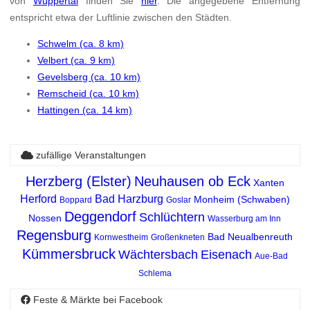
von
Wuppertal
finden Sie
hier
. Die angegebene Entfernung
entspricht etwa der Luftlinie zwischen den Städten.
Schwelm (ca. 8 km)
Velbert (ca. 9 km)
Gevelsberg (ca. 10 km)
Remscheid (ca. 10 km)
Hattingen (ca. 14 km)
zufällige Veranstaltungen
Herzberg (Elster)
Neuhausen ob Eck
Xanten
Herford
Bad Harzburg
Monheim (Schwaben)
Boppard
Goslar
Deggendorf
Schlüchtern
Nossen
Wasserburg am Inn
Regensburg
Bad Neualbenreuth
Kornwestheim
Großenkneten
Kümmersbruck
Wächtersbach
Eisenach
Aue-Bad
Schlema
Feste & Märkte bei Facebook