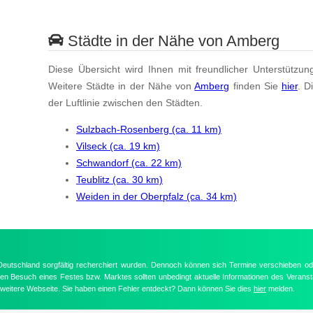
Städte in der Nähe von Amberg
Diese Übersicht wird Ihnen mit freundlicher Unterstützun
Weitere Städte in der Nähe von
Amberg
finden Sie
hier
. D
der Luftlinie zwischen den Städten.
Sulzbach-Rosenberg (ca. 11 km)
Vilseck (ca. 19 km)
Schwandorf (ca. 22 km)
Teublitz (ca. 30 km)
Weiden in der Oberpfalz (ca. 34 km)
 Deutschland sorgfältig recherchiert wurden. Dennoch können sich Termine verschieben od
nten Besuch eines Festes bzw. Marktes sollten unbedingt aktuelle Informationen des Veransta
e weitere Webseite. Sie haben einen Fehler entdeckt? Dann können Sie dies
hier
melden.