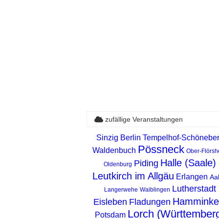
zufällige Veranstaltungen
Sinzig
Berlin Tempelhof-Schönebe
Pössneck
Waldenbuch
Ober-Flörsh
Halle (Saale)
Piding
Oldenburg
Leutkirch im Allgäu
Erlangen
Aa
Lutherstadt
Langerwehe
Waiblingen
Hamminke
Eisleben
Fladungen
Lorch (Württember
Potsdam