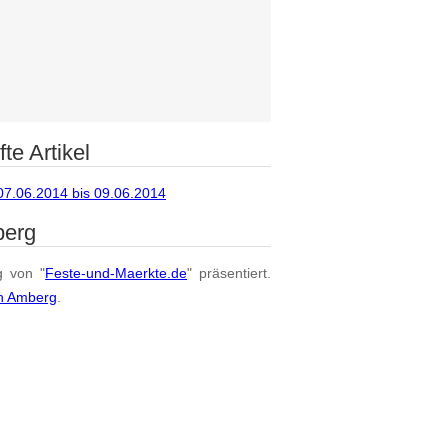
te Artikel
07.06.2014 bis 09.06.2014
berg
g von "
Feste-und-Maerkte.de
" präsentiert.
on Amberg
.