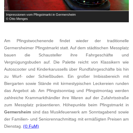
Impressionen vom Pfingstmarkt in Germersheim
I
© Otto Menges
©
Am Pfingstwochenende findet wieder der traditionelle
Germersheimer Pfingstmarkt statt. Auf dem städtischen Messplatz
bauen die Schausteller ihre Fahrgeschäfte und
Vergnügungsbuden auf. Die Palette reicht von Klassikern wie
Autoscooter und Kinderkarussells über Rundfahrgeschäfte bis hin
zu Wurf- oder Schießbuden. Ein großer Imbissbereich mit
Biergarten sowie Stände mit kirmestypischen Leckereien runden
das Angebot ab. Am Pfingstsonntag und Pfingstmontag werden
zahlreiche Krammarkthändler ihre Waren auf der Zufahrtsstraße
zum Messplatz präsentieren. Höhepunkte beim Pfingstmarkt in
Germersheim
sind das Musikfeuerwerk am Sonntagabend sowie
der Familien- und Seniorennachmittag mit ermäßigten Preisen am
Dienstag.
(© FuM)