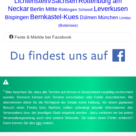
Lichtenstein/Sachsen
Rottenburg am
Neckar
Leverkusen
Berlin Mitte
Röttingen
Schwedt
Bernkastel-Kues
Bispingen
Dülmen
München
Lindau
(Bodensee)
Feste & Märkte bei Facebook
1
Bitte beachten Sie, dass alle Termine auf Kirmes in Deutschland sorgfältig recherchiert
wurden. Dennoch können sich Termine verschieben oder Fehler einschleichen. Wir
übernehmen daher für die Richtigkeit der Inhalte keine Haftung. Vor einem geplanten
Besuch eines Festes bzw. Marktes sollten unbedingt aktuelle Informationen des
Veranstalters bzw. der jeweiligen Stadt eingeholt werden - dazu verlinken wir bei jedem
Veranstaltungseintrag auch eine weitere Webseite. Sie haben einen Fehler entdeckt?
Dann können Sie dies
hier
melden.