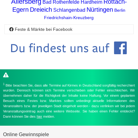
Allersberg
Rottach-
Bad Rothenfelde
Hardheim
Egern
Dreieich
Nürtingen
Schlangenbad
Berlin
Friedrichshain-Kreuzberg
Feste & Märkte bei Facebook
1
Bitte beachten Sie, dass alle Termine auf Kirmes in Deutschland sorgfältig recherchiert
wurden. Dennoch können sich Termine verschieben oder Fehler einschleichen. Wir
übernehmen daher für die Richtigkeit der Inhalte keine Haftung. Vor einem geplanten
Besuch eines Festes bzw. Marktes sollten unbedingt aktuelle Informationen des
Veranstalters bzw. der jeweiligen Stadt eingeholt werden - dazu verlinken wir bei jedem
Veranstaltungseintrag auch eine weitere Webseite. Sie haben einen Fehler entdeckt?
Dann können Sie dies
hier
melden.
Online Gewinnspiele