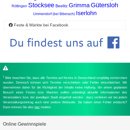
Stocksee
Gütersloh
Grimma
Beelitz
Röttingen
Iserlohn
Ummendorf (bei Biberach)
Feste & Märkte bei Facebook
1
Bitte beachten Sie, dass alle Termine auf Kirmes in Deutschland sorgfältig recherchiert
wurden. Dennoch können sich Termine verschieben oder Fehler einschleichen. Wir
übernehmen daher für die Richtigkeit der Inhalte keine Haftung. Vor einem geplanten
Besuch eines Festes bzw. Marktes sollten unbedingt aktuelle Informationen des
Veranstalters bzw. der jeweiligen Stadt eingeholt werden - dazu verlinken wir bei jedem
Veranstaltungseintrag auch eine weitere Webseite. Sie haben einen Fehler entdeckt?
Dann können Sie dies
hier
melden.
Online Gewinnspiele