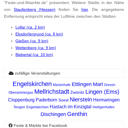
"Feste-und-Maerkte.de" präsentiert. Weitere Städte in der Nähe
von
Staufenberg (Hessen)
finden Sie
hier
. Die angegebene
Entfernung entspricht etwa der Luftlinie zwischen den Städten.
Lollar (ca. 2 km)
Ebsdorfergrund (ca. 8 km)
Gießen (ca. 9 km)
Wettenberg (ca. 9 km)
Biebertal (ca. 10 km)
zufällige Veranstaltungen
Engelskirchen
Ettlingen
Marl
Marienhafe
Greven
Mellrichstadt
Lingen (Ems)
Zwönitz
Oberammergau
Nierstein
Cloppenburg
Paderborn
Hermaringen
Soest
Haslach im Kinzigtal
Tengen
Engelskirchen
Heiligenhafen
Genthin
Dischingen
Feste & Märkte bei Facebook